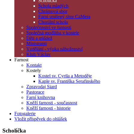
Scholička
Schola mladých
Chrámová sbor
Farní smíšený sbor CaMera
Chorální schola
Společenství ve farnosti
Společná modlitba v kostele
Děti a mládež
Ministranti
Vzdělání - výuka náboženství
Klub Václav
Farnost
Kontakt
Kostely
Kostel sv. Cyrila a Metoděje
Kaple sv. Františka Serafinského
Zpravodaj Siard
Pastorace
Farní knihovna
Kněží farnosti - současnost
Kněží farnosti - historie
Fotogalerie
Vložit příspěvek do ohlášek
Scholička