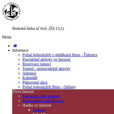
Bratrská láska ať trvá. (Žd 13,1)
Menu
Informace
Pořad bohoslužeb s ohláškami Brno - Židenice
Pravidelné aktivity ve farnosti
Rezervace intencí
Topení - nepravidelné aktivity
Adorace
Kalendář
Plánované akce
Pořad bohoslužeb Brno - Obřany
Život farnosti
Pastorační rada farnosti
Ekonomická rada farnosti
Hudba ve farnosti
Varhany