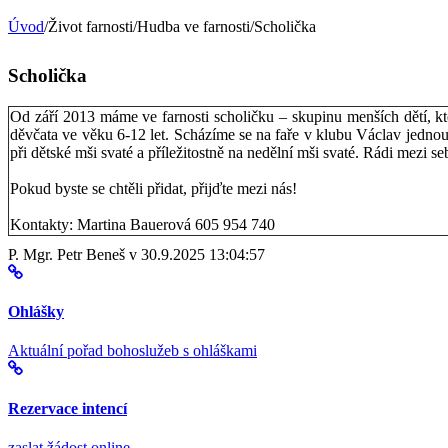
Úvod
/Život farnosti/Hudba ve farnosti/Scholička
Scholička
Od září 2013 máme ve farnosti scholičku – skupinu menších dětí, kte
děvčata ve věku 6-12 let. Scházíme se na faře v klubu Václav jedno
při dětské mši svaté a příležitostně na nedělní mši svaté. Rádi mezi se
Pokud byste se chtěli přidat, přijďte mezi nás!
Kontakty: Martina Bauerová 605 954 740
P. Mgr. Petr Beneš v 30.9.2025 13:04:57
Ohlášky
Aktuální pořad bohoslužeb s ohláškami
Rezervace intencí
zaslat žádost online