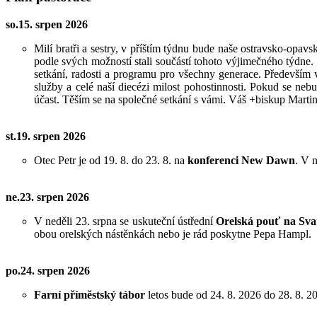
so.15. srpen 2026
Milí bratři a sestry,
v příštím týdnu bude naše ostravsko-opavsk
podle svých možností stali součástí tohoto výjimečného týdne.
setkání, radosti a programu pro všechny generace. Především
služby a celé naší diecézi milost pohostinnosti. Pokud se 
účast. Těším se na společné setkání s vámi. Váš +biskup Marti
st.19. srpen 2026
Otec Petr je od 19. 8. do 23. 8. na
konferenci New Dawn
. V 
ne.23. srpen 2026
V neděli 23. srpna se uskuteční ústřední
Orelská pouť na Sva
obou orelských nástěnkách nebo je rád poskytne Pepa Hampl.
po.24. srpen 2026
Farní příměstský tábor
letos bude od 24. 8. 2026 do 28. 8. 20