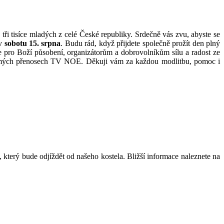
ž tři tisíce mladých z celé České republiky. Srdečně vás zvu, abyste se
 v
sobotu 15. srpna
. Budu rád, když přijdete společně prožít den plný
 pro Boží působení, organizátorům a dobrovolníkům sílu a radost ze
 přímých přenosech TV NOE. Děkuji vám za každou modlitbu, pomoc i
 který bude odjíždět od našeho kostela.
Bližší informace naleznete na