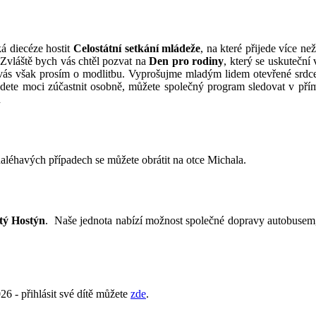
á diecéze hostit
Celostátní setkání mládeže
, na
které přijede více ne
 Zvláště bych vás chtěl pozvat na
Den pro rodiny
, který se uskuteční
 vás však prosím o modlitbu. Vyprošujme mladým lidem otevřené srdce
nebudete moci zúčastnit osobně, můžete společný program sledovat v
n
naléhavých případech se můžete obrátit na otce Michala.
tý Hostýn
. Naše jednota nabízí možnost společné dopravy autobusem,
26 - přihlásit své dítě můžete
zde
.