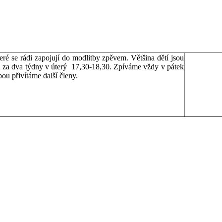
ré se rádi zapojují do modlitby zpěvem. Většina dětí jsou
u za dva týdny v úterý 17,30-18,30. Zpíváme vždy v pátek
bou přivítáme další členy.