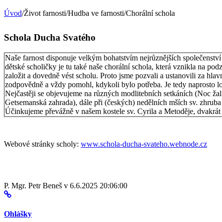
Úvod
/Život farnosti/Hudba ve farnosti/Chorální schola
Schola Ducha Svatého
Naše farnost disponuje velkým bohatstvím nejrůznějších společenst
dětské scholičky je tu také naše chorální schola, která vznikla na pod
založit a dovedně vést scholu. Proto jsme pozvali a ustanovili za hl
zodpovědně a vždy pomohl, kdykoli bylo potřeba. Je tedy naprosto log
Nejčastěji se objevujeme na různých modlitebních setkáních (Noc žal
Getsemanská zahrada), dále při (českých) nedělních mších sv. zhruba
Účinkujeme převážně v našem kostele sv. Cyrila a Metoděje, dvakrá
Webové stránky scholy:
www.schola-ducha-svateho.webnode.cz
P. Mgr. Petr Beneš v 6.6.2025 20:06:00
Ohlášky