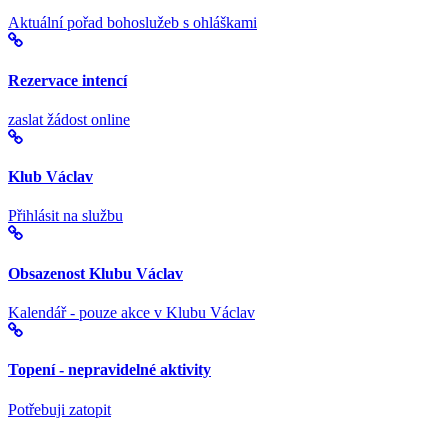
Aktuální pořad bohoslužeb s ohláškami
Rezervace intencí
zaslat žádost online
Klub Václav
Přihlásit na službu
Obsazenost Klubu Václav
Kalendář - pouze akce v Klubu Václav
Topení - nepravidelné aktivity
Potřebuji zatopit