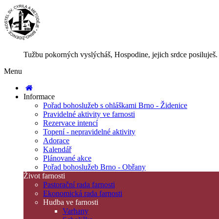
Tužbu pokorných vyslýcháš, Hospodine, jejich srdce posiluješ.
Menu
Informace
Pořad bohoslužeb s ohláškami Brno - Židenice
Pravidelné aktivity ve farnosti
Rezervace intencí
Topení - nepravidelné aktivity
Adorace
Kalendář
Plánované akce
Pořad bohoslužeb Brno - Obřany
Život farnosti
Pastorační rada farnosti
Ekonomická rada farnosti
Hudba ve farnosti
Varhany