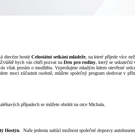
á diecéze hostit
Celostátní setkání mládeže
, na
které přijede více ne
 Zvláště bych vás chtěl pozvat na
Den pro rodiny
, který se uskuteční
 vás však prosím o modlitbu. Vyprošujme mladým lidem otevřené srdce
nebudete moci zúčastnit osobně, můžete společný program sledovat v
n
naléhavých případech se můžete obrátit na otce Michala.
tý Hostýn
. Naše jednota nabízí možnost společné dopravy autobusem,