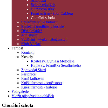
Scholička
Schola mladých
Chrámová sbor
Farní smíšený sbor CaMera
Chorální schola
Společenství ve farnosti
Společná modlitba v kostele
Děti a mládež
Ministranti
Vzdělání - výuka náboženství
Klub Václav
Farnost
Kontakt
Kostely
Kostel sv. Cyrila a Metoděje
Kaple sv. Františka Serafinského
Zpravodaj Siard
Pastorace
Farní knihovna
Kněží farnosti - současnost
Kněží farnosti - historie
Fotogalerie
Vložit příspěvek do ohlášek
Chorální schola