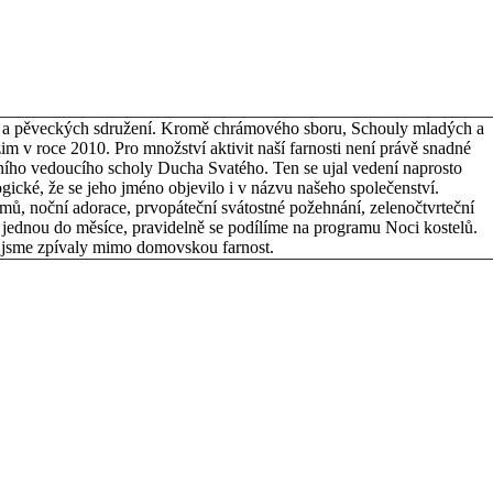
ví a pěveckých sdružení. Kromě chrámového sboru, Schouly mladých a
zim v roce 2010. Pro množství aktivit naší farnosti není právě snadné
avního vedoucího scholy Ducha Svatého. Ten se ujal vedení naprosto
ické, že se jeho jméno objevilo i v názvu našeho společenství.
mů, noční adorace, prvopáteční svátostné požehnání, zelenočtvrteční
 jednou do měsíce, pravidelně se podílíme na programu Noci kostelů.
t jsme zpívaly mimo domovskou farnost.