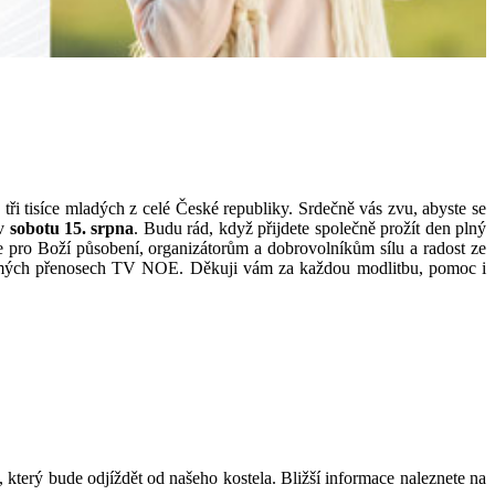
ž tři tisíce mladých z celé České republiky. Srdečně vás zvu, abyste se
 v
sobotu 15. srpna
. Budu rád, když přijdete společně prožít den plný
 pro Boží působení, organizátorům a dobrovolníkům sílu a radost ze
 přímých přenosech TV NOE. Děkuji vám za každou modlitbu, pomoc i
 který bude odjíždět od našeho kostela.
Bližší informace naleznete na